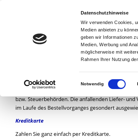
Home
Nex
Datenschutzhinweise
Wir verwenden Cookies, um
Medien anbieten zu können
geben wir Informationen z
Medien, Werbung und Analy
Zahlungsarten
möglicherweise mit weiter
Rahmen Ihrer Nutzung der
Wir bieten Ihnen folgende Zahlungsarten an. Suchen 
gewählten Zahlungsart. Die in den jeweiligen Angebo
Einwilligungsauswahl
anfallender Steuern wie Mehrwertsteuer. Nur bei gr
Notwendig
innergemeinschaftlichen Erwerbs) und/oder Abgaben 
bzw. Steuerbehörden. Die anfallenden Liefer- und V
im Laufe des Bestellvorganges gesondert ausgewies
Kreditkarte
Zahlen Sie ganz einfach per Kreditkarte.