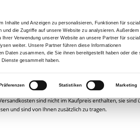
Neu
tcloud-Experte
SHOP
Unternehmensberatung
W
 Inhalte und Anzeigen zu personalisieren, Funktionen für sozia
 und die Zugriffe auf unsere Website zu analysieren. Außerdem
u Ihrer Verwendung unserer Website an unsere Partner für sozia
sen weiter. Unsere Partner führen diese Informationen
en Daten zusammen, die Sie ihnen bereitgestellt haben oder die 
 Dienste gesammelt haben.
Sie sich einfach die für Sie optimale Zahlart aus. Die Ve
ten angeführten Preise stellen Endpreise dar. Sie beinhal
enzüberschreitender Lieferung können im Einzelfall weite
Präferenzen
Statistiken
Marketing
(z.B. Zölle) von Ihnen zu zahlen sein, jedoch nicht an de
ersandkosten sind nicht im Kaufpreis enthalten, sie sind
en und sind von Ihnen zusätzlich zu tragen.