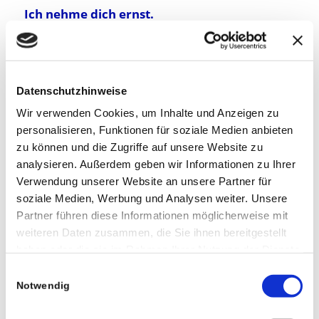
Ich nehme dich ernst.
Egal ob du gerade gründest oder schon 20 Jahre
im Geschäft bist – du bekommst von mir keine
Agentur-Arroganz, sondern ehrliche
Datenschutzhinweise
Beratung. Ich bin für dich da – auch nach dem
Projekt. Viele verschwinden nach dem Launch.
Wir verwenden Cookies, um Inhalte und Anzeigen zu
personalisieren, Funktionen für soziale Medien anbieten
Ich nicht.
zu können und die Zugriffe auf unsere Website zu
analysieren. Außerdem geben wir Informationen zu Ihrer
Jetzt loslegen…
Verwendung unserer Website an unsere Partner für
soziale Medien, Werbung und Analysen weiter. Unsere
Klingt nach der Zusammenarbeit, die du dir
Partner führen diese Informationen möglicherweise mit
wünschst?
weiteren Daten zusammen, die Sie ihnen bereitgestellt
haben oder die sie im Rahmen Ihrer Nutzung der Dienste
Dann lass uns über deine neue Website
gesammelt haben.
Einwilligungsauswahl
sprechen – klar, unkompliziert und auf
Notwendig
Augenhöhe.