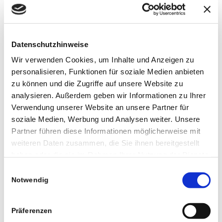
Kontaktdaten durch Dritte zur Übersendung von
nicht ausdrücklich angeforderter Werbung und
Informationsmaterialien wird hiermit
Datenschutzhinweise
ausdrücklich widersprochen. Die Betreiber der
Wir verwenden Cookies, um Inhalte und Anzeigen zu
Seiten behalten sich ausdrücklich rechtliche
personalisieren, Funktionen für soziale Medien anbieten
Schritte im Falle der unverlangten Zusendung
zu können und die Zugriffe auf unsere Website zu
von Werbeinformationen, etwa durch Spam-
analysieren. Außerdem geben wir Informationen zu Ihrer
Mails, vor.
Verwendung unserer Website an unsere Partner für
soziale Medien, Werbung und Analysen weiter. Unsere
Google Analytics
Partner führen diese Informationen möglicherweise mit
weiteren Daten zusammen, die Sie ihnen bereitgestellt
Diese Website benutzt Google Analytics, einen
haben oder die sie im Rahmen Ihrer Nutzung der Dienste
Webanalysedienst der Google Inc. (“Google“).
gesammelt haben.
Einwilligungsauswahl
Google Analytics verwendet sog. “Cookies“,
Notwendig
Textdateien, die auf Ihrem Computer
gespeichert werden und die eine Analyse der
Präferenzen
Benutzung der Website durch Sie ermöglicht.